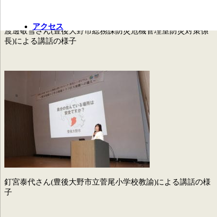
アクセス
渡邊敬雪さん(豊後大野市総務課防災危機管理室防災対策係
長)による講話の様子
釘宮泰代さん(豊後大野市立菅尾小学校教諭)による講話の様
子