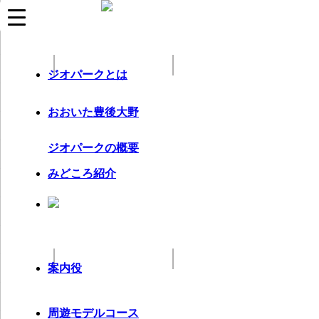
コ
ナ
イベント情報
ン
ビ
テ
ゲ
ン
ー
ツ
シ
ジオパークとは
へ
ョ
ス
ン
キ
に
おおいた豊後大野
【2/8終了】防災シンポジウム
ッ
移
プ
動
最
2025年2月10日
2025年2月10日
ジオパークの概要
終
令和6年度おおいた豊後大野ジオパーク防災シンポジウム
更
みどころ紹介
を、2月8日(土曜日)に行いました。
新
域内外から250名を超える方にご来場いただきました。
日
時
:
案内役
久保尭之さん(熊本地震震災ミュージアムKIOKU統括ディレ
クター)による講話の様子
周遊モデルコース