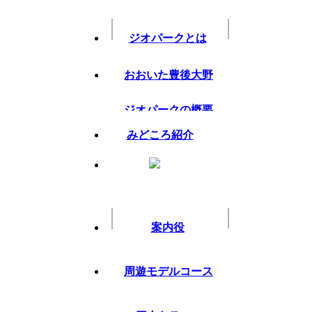
コ
ナ
ン
ビ
テ
ゲ
ジオパークとは
ン
ー
ツ
シ
おおいた豊後大野
へ
ョ
ス
ン
キ
に
ジオパークの概要
「緒方川の多連アーチ石橋群」が土木学会選奨土木遺産に選定されまし
ッ
移
みどころ紹介
プ
動
た。
最
2021年9月29日
2021年9月29日
終
おおいた豊後大野ジオパーク内に数多く存在す
更
土木学会選奨の土木遺産に選ばれました。
新
案内役
日
詳しくは
こちら
をご覧ください。
時
:
周遊モデルコース